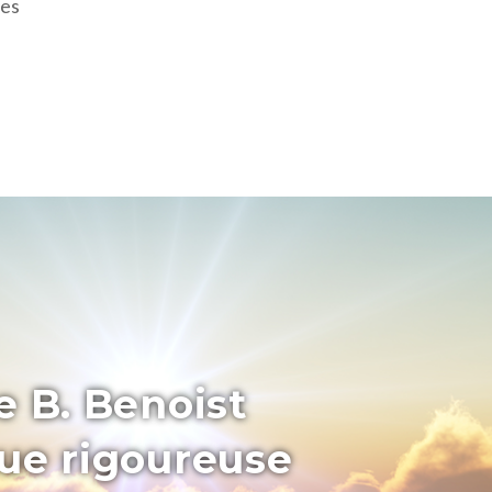
ces
e B. Benoist
que rigoureuse