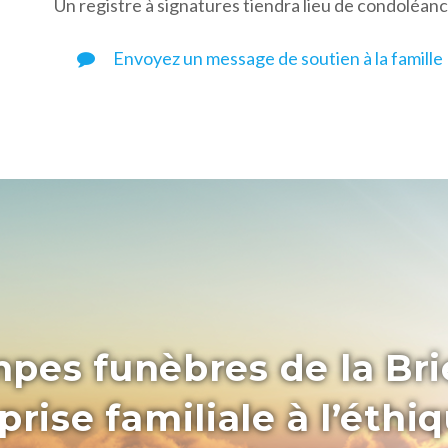
Un registre à signatures tiendra lieu de condoléan
Envoyez un message de soutien à la famille
pes funèbres de la Bri
rise familiale à l’éthi