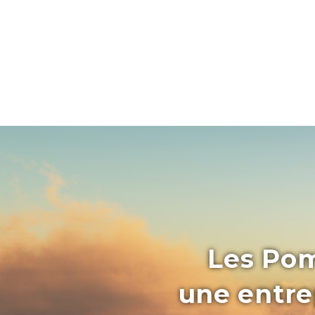
Les Pom
une entrep