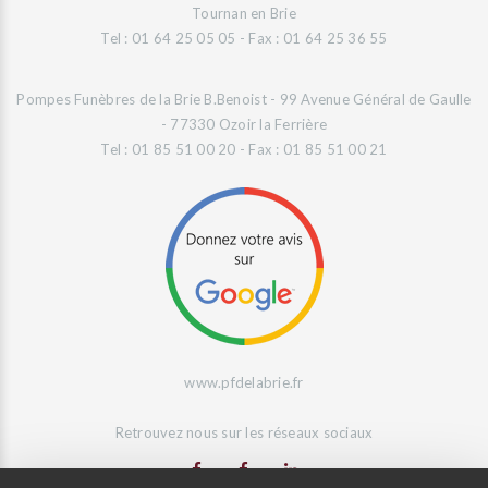
Tournan en Brie
Tel : 01 64 25 05 05 - Fax : 01 64 25 36 55
Pompes Funèbres de la Brie B.Benoist - 99 Avenue Général de Gaulle
- 77330 Ozoir la Ferrière
Tel : 01 85 51 00 20 - Fax : 01 85 51 00 21
www.pfdelabrie.fr
Retrouvez nous sur les réseaux sociaux