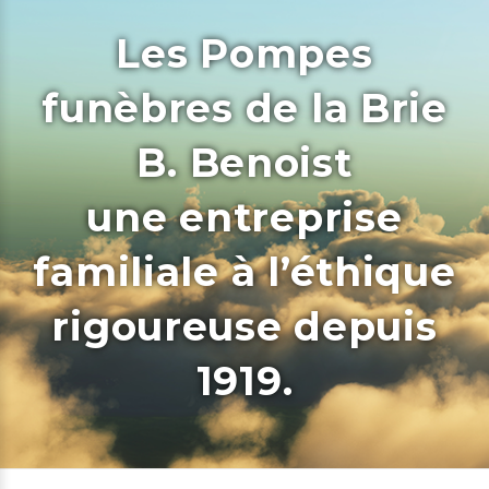
Les Pompes
funèbres de la Brie
B. Benoist
une entreprise
familiale à l’éthique
rigoureuse depuis
1919.