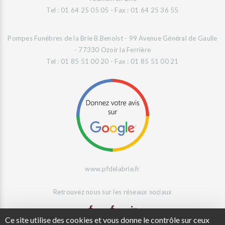
Tel : 01 64 25 05 05 - Fax : 01 64 25 36 55
Pompes Funèbres de la Brie B.Benoist - 99 Avenue Général de Gaulle
- 77330 Ozoir la Ferrière
Tel : 01 85 51 00 20 - Fax : 01 85 51 00 21
www.pfdelabrie.fr
Retrouvez nous sur les réseaux sociaux
Ce site utilise des cookies et vous donne le contrôle sur ceux