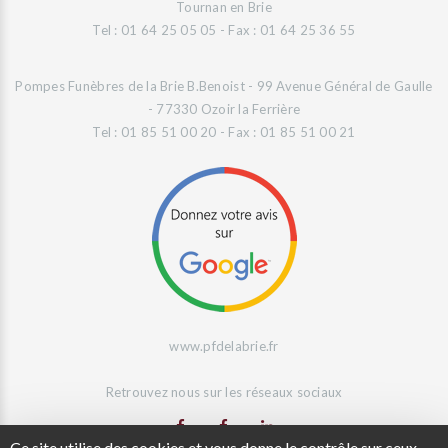
Tournan en Brie
Tel : 01 64 25 05 05 - Fax : 01 64 25 36 55
Pompes Funèbres de la Brie B.Benoist - 99 Avenue Général de Gaulle
- 77330 Ozoir la Ferrière
Tel : 01 85 51 00 20 - Fax : 01 85 51 00 21
www.pfdelabrie.fr
Retrouvez nous sur les réseaux sociaux
Ce site utilise des cookies et vous donne le contrôle sur ceux