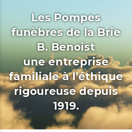
Les Pompes
funèbres de la Brie
B. Benoist
une entreprise
familiale à l’éthique
rigoureuse depuis
1919.