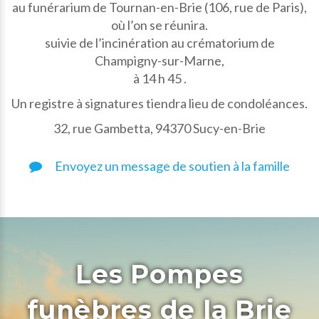
au funérarium de Tournan-en-Brie (106, rue de Paris),
où l’on se réunira.
suivie de l’incinération au crématorium de
Champigny-sur-Marne,
à 14 h 45 .
Un registre à signatures tiendra lieu de condoléances.
32, rue Gambetta, 94370 Sucy-en-Brie
Envoyez un message de soutien à la famille
Les Pompes
funèbres de la Brie