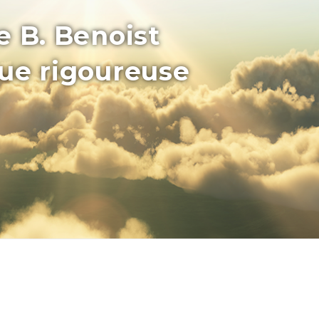
e B. Benoist
que rigoureuse