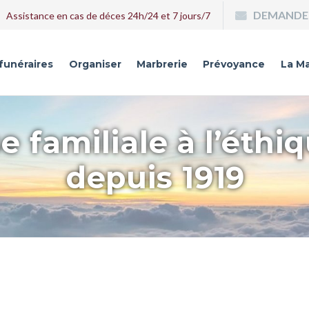
DEMANDE 
Assistance en cas de déces 24h/24 et 7 jours/7
 funéraires
Organiser
Marbrerie
Prévoyance
La Ma
e familiale à l’éthi
depuis 1919