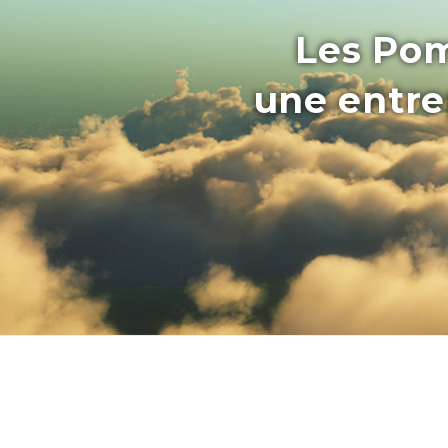
Les Pom
une entrep