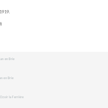
 1919.
0)
an en Brie
an en Brie
zoir la Ferrière