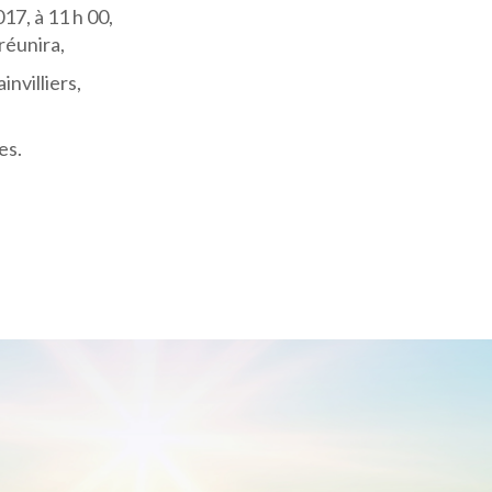
17, à 11 h 00,
 réunira,
nvilliers,
es.