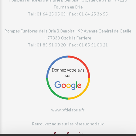
Pompes Funèbres de la Brie B.Benoist - 50, rue de paris - 77220
Tournan en Brie
Tel : 01 64 25 05 05 - Fax : 01 64 25 36 55
Pompes Funèbres de la Brie B.Benoist - 99 Avenue Général de Gaulle
- 77330 Ozoir la Ferrière
Tel : 01 85 51 00 20 - Fax : 01 85 51 00 21
www.pfdelabrie.fr
Retrouvez nous sur les réseaux sociaux