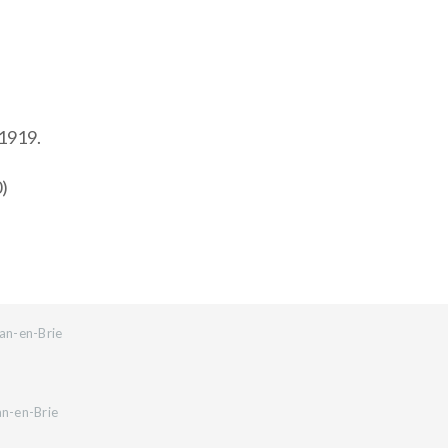
 1919.
0)
an-en-Brie
an-en-Brie