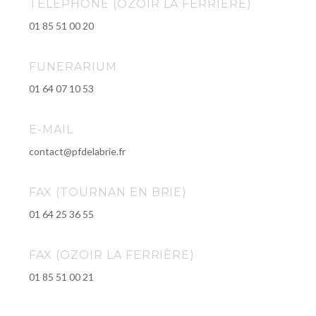
TELEPHONE (OZOIR LA FERRIÈRE)
01 85 51 00 20
FUNERARIUM
01 64 07 10 53
E-MAIL
contact@pfdelabrie.fr
FAX (TOURNAN EN BRIE)
01 64 25 36 55
FAX (OZOIR LA FERRIÈRE)
01 85 51 00 21