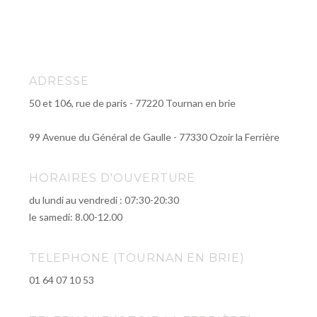
ADRESSE
50 et 106, rue de paris - 77220 Tournan en brie
99 Avenue du Général de Gaulle - 77330 Ozoir la Ferrière
HORAIRES D'OUVERTURE
du lundi au vendredi : 07:30-20:30
le samedi: 8.00-12.00
TELEPHONE (TOURNAN EN BRIE)
01 64 07 10 53