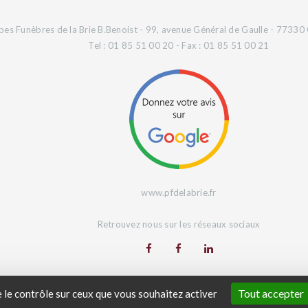
es Funèbres de la Brie B.Benoist - 99, avenue Général de Gaulle - 77330 
Tel : 01 85 51 00 20 - Fax : 01 85 51 00 21
www.pfdelabrie.fr
Retrouvez nous sur les réseaux sociaux
Site Web réalisé par
L'Agence Digeetal
Tout accepter
e le contrôle sur ceux que vous souhaitez activer