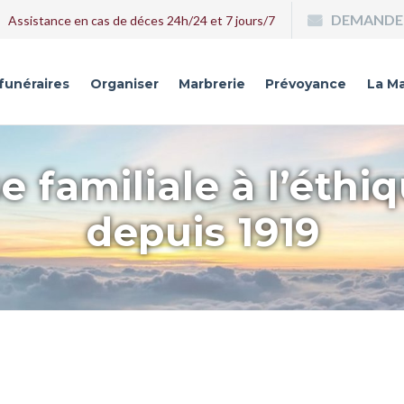
DEMANDE 
Assistance en cas de déces 24h/24 et 7 jours/7
 funéraires
Organiser
Marbrerie
Prévoyance
La Ma
e familiale à l’éthi
depuis 1919