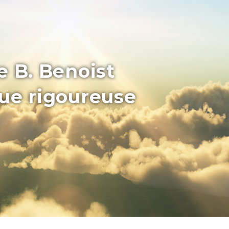
e B. Benoist
que rigoureuse