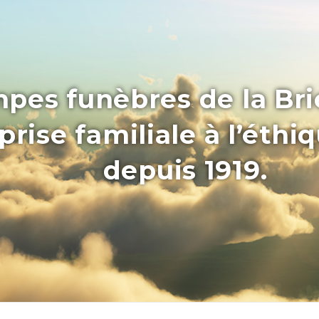
pes funèbres de la Bri
rise familiale à l’éthi
depuis 1919.