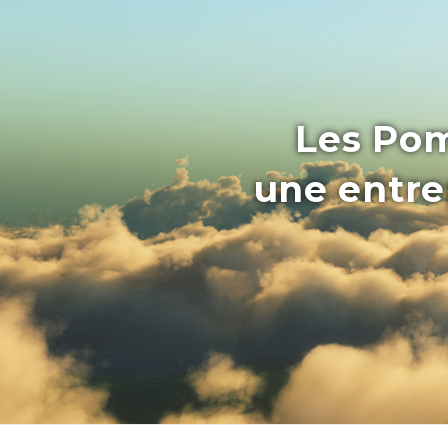
Les Pom
une entrep