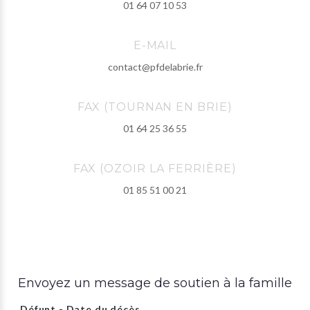
01 64 07 10 53
E-MAIL
contact@pfdelabrie.fr
FAX (TOURNAN EN BRIE)
01 64 25 36 55
FAX (OZOIR LA FERRIÈRE)
01 85 51 00 21
Envoyez un message de soutien à la famille
Défunt - Date du décès