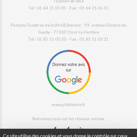
Tournan-en-Brie
Tel : 01 64 25 05 05 - Fax : 01 64 25 36 55
Pompes Funèbres de la Brie B.Benoist - 99, avenue Général de
Gaulle - 77330 Ozoir-la-Ferrière
Tel : 01 85 51 00 20 - Fax : 01 85 51 00 21
www.pfdelabrie.fr
Retrouvez nous sur les réseaux sociaux
Ce site utilise des cookies et vous donne le contrôle sur ceux