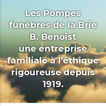
Les Pompes
funèbres de la Brie
B. Benoist
une entreprise
familiale à l’éthique
rigoureuse depuis
1919.