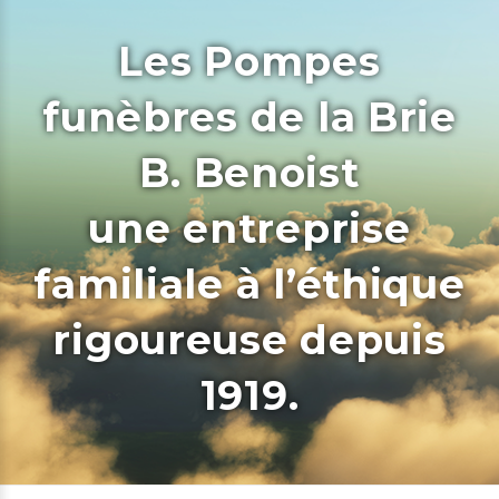
Les Pompes
funèbres de la Brie
B. Benoist
une entreprise
familiale à l’éthique
rigoureuse depuis
1919.