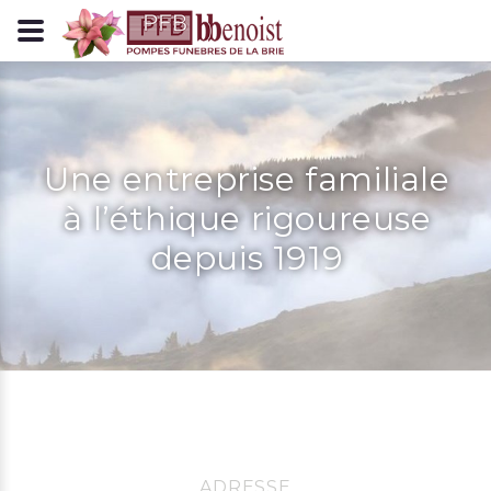
Panneau de gestion des cookies
Une entreprise familiale
à l’éthique rigoureuse
depuis 1919
ADRESSE