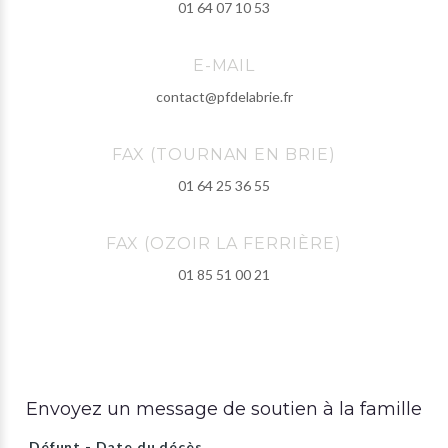
01 64 07 10 53
E-MAIL
contact@pfdelabrie.fr
FAX (TOURNAN EN BRIE)
01 64 25 36 55
FAX (OZOIR LA FERRIÈRE)
01 85 51 00 21
Envoyez un message de soutien à la famille
Défunt - Date du décès