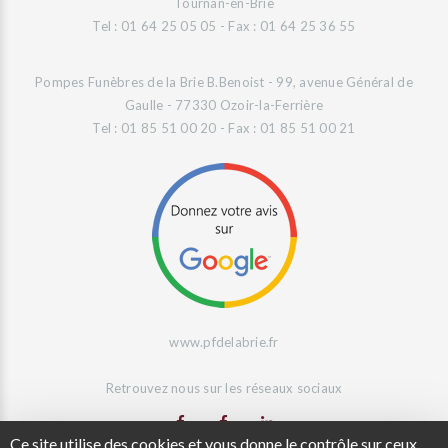
Tournan-en-Brie
Tel : 01 64 25 05 05 - Fax : 01 64 25 36 55
Pompes Funèbres de la Brie B.Benoist - 99, avenue Général de
Gaulle - 77330 Ozoir-la-Ferrière
Tel : 01 85 51 00 20 - Fax : 01 85 51 00 21
www.pfdelabrie.fr
Retrouvez nous sur les réseaux sociaux
Ce site utilise des cookies et vous donne le contrôle sur ceux