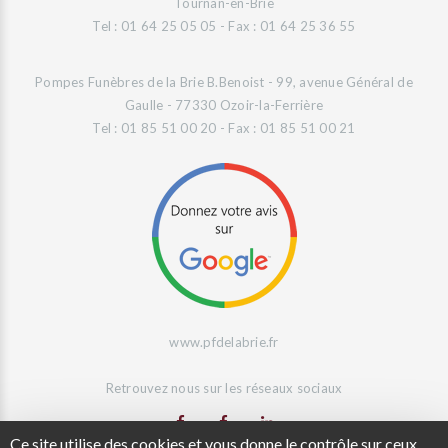
Tournan-en-Brie
Tel : 01 64 25 05 05 - Fax : 01 64 25 36 55
Pompes Funèbres de la Brie B.Benoist - 99, avenue Général de
Gaulle - 77330 Ozoir-la-Ferrière
Tel : 01 85 51 00 20 - Fax : 01 85 51 00 21
www.pfdelabrie.fr
Retrouvez nous sur les réseaux sociaux
Ce site utilise des cookies et vous donne le contrôle sur ceux