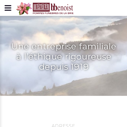
Panneau de gestion des cookies
Une entreprise familiale
à l’éthique rigoureuse
depuis 1919
ADRESSE