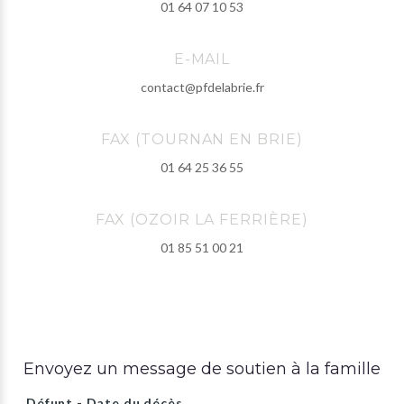
01 64 07 10 53
E-MAIL
contact@pfdelabrie.fr
FAX (TOURNAN EN BRIE)
01 64 25 36 55
FAX (OZOIR LA FERRIÈRE)
01 85 51 00 21
Envoyez un message de soutien à la famille
Défunt - Date du décès