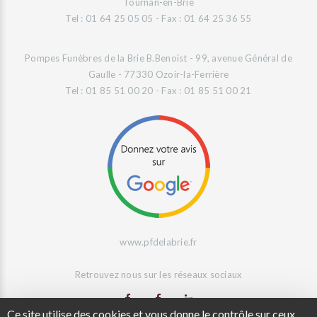
Tournan-en-Brie
Tel : 01 64 25 05 05 - Fax : 01 64 25 36 55
Pompes Funèbres de la Brie B.Benoist - 99, avenue Général de
Gaulle - 77330 Ozoir-la-Ferrière
Tel : 01 85 51 00 20 - Fax : 01 85 51 00 21
www.pfdelabrie.fr
Retrouvez nous sur les réseaux sociaux
Ce site utilise des cookies et vous donne le contrôle sur ceux