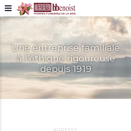
Panneau de gestion des cookies
Une entreprise familiale
à l’éthique rigoureuse
depuis 1919
ADRESSE