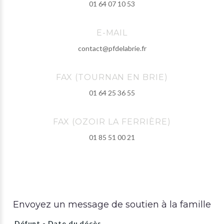
01 64 07 10 53
E-MAIL
contact@pfdelabrie.fr
FAX (TOURNAN EN BRIE)
01 64 25 36 55
FAX (OZOIR LA FERRIÈRE)
01 85 51 00 21
Envoyez un message de soutien à la famille
Défunt - Date du décès