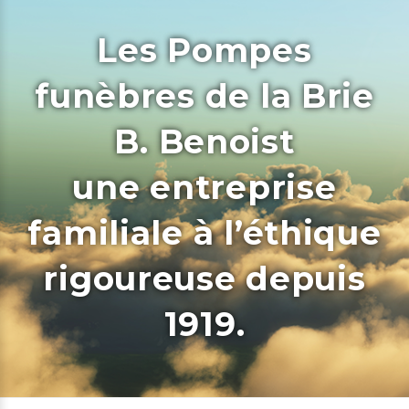
Les Pompes
funèbres de la Brie
B. Benoist
une entreprise
familiale à l’éthique
rigoureuse depuis
1919.