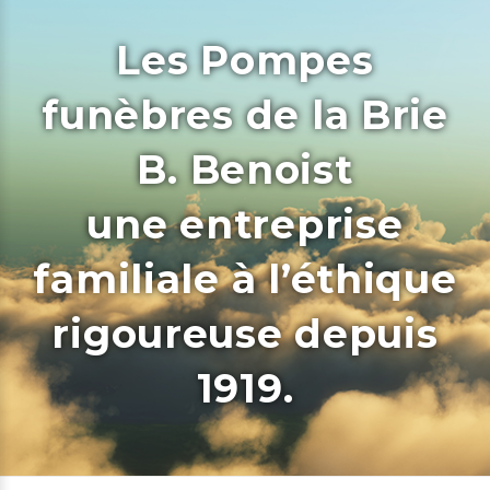
Les Pompes
funèbres de la Brie
B. Benoist
une entreprise
familiale à l’éthique
rigoureuse depuis
1919.