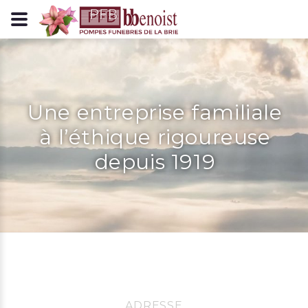
Panneau de gestion des cookies
Une entreprise familiale
à l’éthique rigoureuse
depuis 1919
ADRESSE