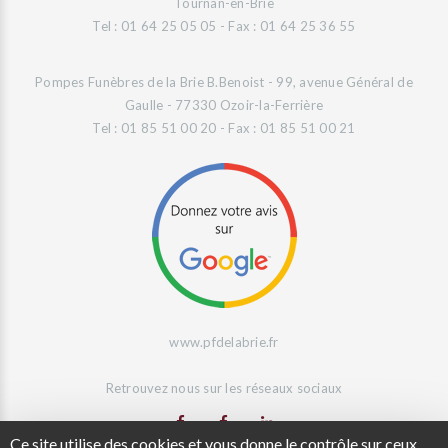
Tournan-en-Brie
Tel : 01 64 25 05 05 - Fax : 01 64 25 36 55
Pompes Funèbres de la Brie B.Benoist - 99, avenue Général de
Gaulle - 77330 Ozoir-la-Ferrière
Tel : 01 85 51 00 20 - Fax : 01 85 51 00 21
www.pfdelabrie.fr
Retrouvez nous sur les réseaux sociaux
Ce site utilise des cookies et vous donne le contrôle sur ceux