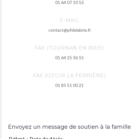
01 64 07 10 53
E-MAIL
contact@pfdelabrie.fr
FAX (TOURNAN EN BRIE)
01 64 25 36 55
FAX (OZOIR LA FERRIÈRE)
01 85 51 00 21
Envoyez un message de soutien à la famille
Défunt - Date du décès