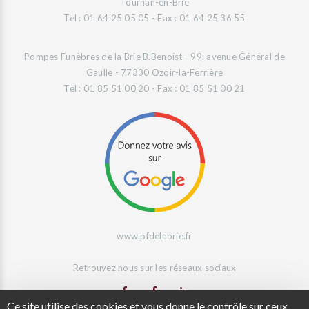
Tournan-en-Brie
Tel : 01 64 25 05 05 - Fax : 01 64 25 36 55
Pompes Funèbres de la Brie B.Benoist - 99, avenue Général de
Gaulle - 77330 Ozoir-la-Ferrière
Tel : 01 85 51 00 20 - Fax : 01 85 51 00 21
www.pfdelabrie.fr
Retrouvez nous sur les réseaux sociaux
Ce site utilise des cookies et vous donne le contrôle sur ceux