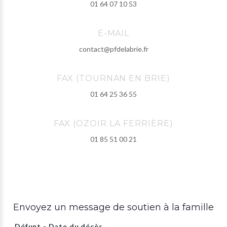
01 64 07 10 53
E-MAIL
contact@pfdelabrie.fr
FAX (TOURNAN EN BRIE)
01 64 25 36 55
FAX (OZOIR LA FERRIÈRE)
01 85 51 00 21
Envoyez un message de soutien à la famille
Défunt - Date du décès