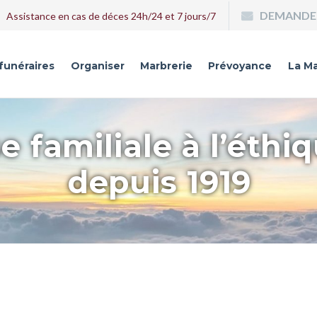
DEMANDE 
Assistance en cas de déces 24h/24 et 7 jours/7
 funéraires
Organiser
Marbrerie
Prévoyance
La Ma
e familiale à l’éthi
depuis 1919