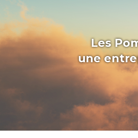
Les Pom
une entrep