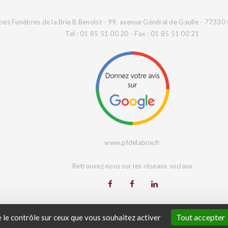
es Funèbres de la Brie B.Benoist - 99, avenue Général de Gaulle - 77330 
Tel : 01 85 51 00 20 - Fax : 01 85 51 00 21
www.pfdelabrie.fr
Retrouvez nous sur les réseaux sociaux
Site Web réalisé par
L'Agence Digeetal
Tout accepter
e le contrôle sur ceux que vous souhaitez activer