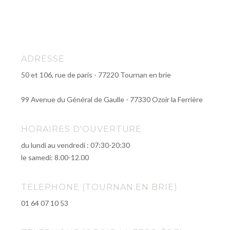
ADRESSE
50 et 106, rue de paris - 77220 Tournan en brie
99 Avenue du Général de Gaulle - 77330 Ozoir la Ferrière
HORAIRES D'OUVERTURE
du lundi au vendredi : 07:30-20:30
le samedi: 8.00-12.00
TELEPHONE (TOURNAN EN BRIE)
01 64 07 10 53