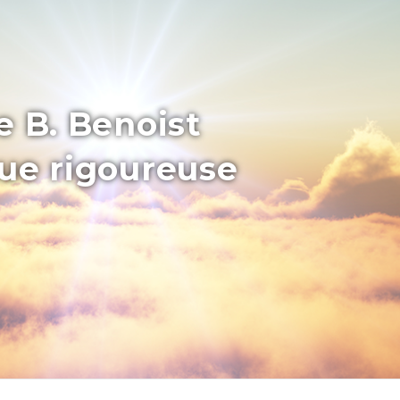
e B. Benoist
que rigoureuse