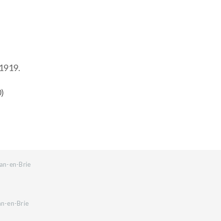
 1919.
0)
an-en-Brie
an-en-Brie