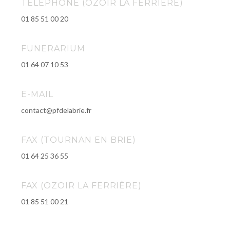
TELEPHONE (OZOIR LA FERRIÈRE)
01 85 51 00 20
FUNERARIUM
01 64 07 10 53
E-MAIL
contact@pfdelabrie.fr
FAX (TOURNAN EN BRIE)
01 64 25 36 55
FAX (OZOIR LA FERRIÈRE)
01 85 51 00 21