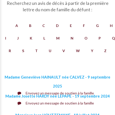
Recherchez un avis de décès à partir de la première
lettre du nom de famille du défunt :
A
B
C
D
E
F
G
H
I
J
K
L
M
N
O
P
Q
R
S
T
U
V
W
Y
Z
Madame Geneviève HAINAULT née CALVEZ - 9 septembre
2025
Envoyez un message de soutien à la famille
Madame Josette HARDY née LEPAPE - 19 septembre 2024
Envoyez un message de soutien à la famille